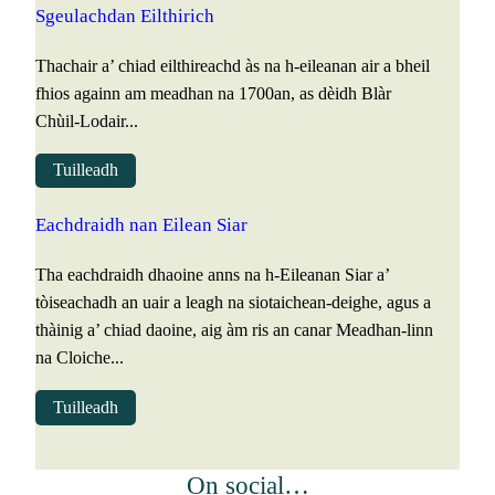
Sgeulachdan Eilthirich
Thachair a’ chiad eilthireachd às na h-eileanan air a bheil
fhios againn am meadhan na 1700an, as dèidh Blàr
Chùil-Lodair...
Tuilleadh
Eachdraidh nan Eilean Siar
Tha eachdraidh dhaoine anns na h-Eileanan Siar a’
tòiseachadh an uair a leagh na siotaichean-deighe, agus a
thàinig a’ chiad daoine, aig àm ris an canar Meadhan-linn
na Cloiche...
Tuilleadh
On social…