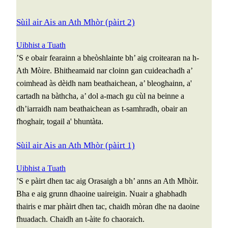
Sùil air Ais an Ath Mhòr (pàirt 2)
Uibhist a Tuath
’S e obair fearainn a bheòshlainte bh’ aig croitearan na h-
Ath Mòire. Bhitheamaid nar cloinn gan cuideachadh a’
coimhead às dèidh nam beathaichean, a’ bleoghainn, a'
cartadh na bàthcha, a’ dol a-mach gu cùl na beinne a
dh’iarraidh nam beathaichean as t-samhradh, obair an
fhoghair, togail a' bhuntàta.
Sùil air Ais an Ath Mhòr (pàirt 1)
Uibhist a Tuath
’S e pàirt dhen tac aig Orasaigh a bh’ anns an Ath Mhòir.
Bha e aig grunn dhaoine uaireigin. Nuair a ghabhadh
thairis e mar phàirt dhen tac, chaidh mòran dhe na daoine
fhuadach. Chaidh an t-àite fo chaoraich.