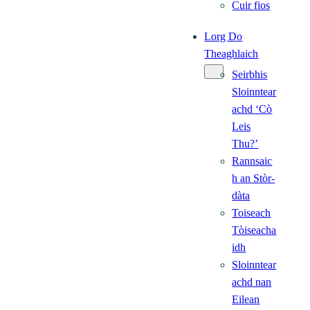
Cuir fios
Lorg Do
Theaghlaich
Seirbhis
Sloinntear
achd ‘Cò
Leis
Thu?’
Rannsaic
h an Stòr-
dàta
Toiseach
Tòiseacha
idh
Sloinntear
achd nan
Eilean