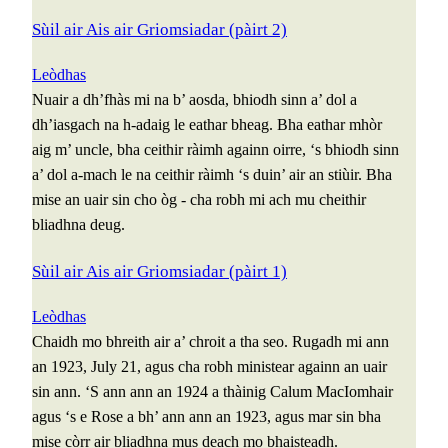
Sùil air Ais air Griomsiadar (pàirt 2)
Leòdhas
Nuair a dh’fhàs mi na b’ aosda, bhiodh sinn a’ dol a
dh’iasgach na h-adaig le eathar bheag. Bha eathar mhòr
aig m’ uncle, bha ceithir ràimh againn oirre, ‘s bhiodh sinn
a’ dol a-mach le na ceithir ràimh ‘s duin’ air an stiùir. Bha
mise an uair sin cho òg - cha robh mi ach mu cheithir
bliadhna deug.
Sùil air Ais air Griomsiadar (pàirt 1)
Leòdhas
Chaidh mo bhreith air a’ chroit a tha seo. Rugadh mi ann
an 1923, July 21, agus cha robh ministear againn an uair
sin ann. ‘S ann ann an 1924 a thàinig Calum MacIomhair
agus ‘s e Rose a bh’ ann ann an 1923, agus mar sin bha
mise còrr air bliadhna mus deach mo bhaisteadh.