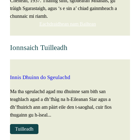
Chèitean, 1937. Thàinig sinn, sgoilearan Mhànais, gu
tràigh Sgarastaigh, agus ‘s e sin a’ chiad gainmheach a
chunnaic mi riamh.
Eachdraidhean nam Bailtean
Ionnsaich Tuilleadh
Innis Dhuinn do Sgeulachd
Ma tha sgeulachd agad mu dhuinne sam bith san
teaghlach agad a dh’fhàg na h-Eileanan Siar agus a
dh’fhuirich ann am pàirt eile den t-saoghal, cuir fios
thugainn gu h-ìseal...
Tuilleadh