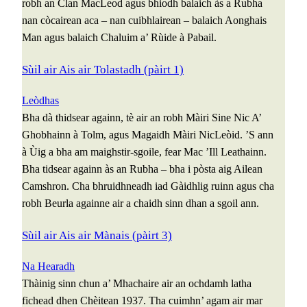
robh an Clan MacLeod agus bhiodh balaich às a Rubha
nan còcairean aca – nan cuibhlairean – balaich Aonghais
Man agus balaich Chaluim a’ Rùide à Pabail.
Sùil air Ais air Tolastadh (pàirt 1)
Leòdhas
Bha dà thidsear againn, tè air an robh Màiri Sine Nic A’
Ghobhainn à Tolm, agus Magaidh Màiri NicLeòid. ’S ann
à Ùig a bha am maighstir-sgoile, fear Mac ’Ill Leathainn.
Bha tidsear againn às an Rubha – bha i pòsta aig Ailean
Camshron. Cha bhruidhneadh iad Gàidhlig ruinn agus cha
robh Beurla againne air a chaidh sinn dhan a sgoil ann.
Sùil air Ais air Mànais (pàirt 3)
Na Hearadh
Thàinig sinn chun a’ Mhachaire air an ochdamh latha
fichead dhen Chèitean 1937. Tha cuimhn’ agam air mar