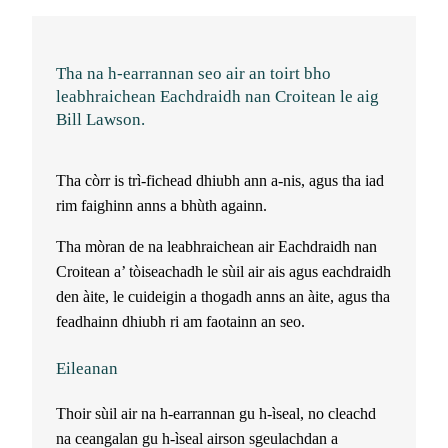
Tha na h-earrannan seo air an toirt bho
leabhraichean Eachdraidh nan Croitean le aig
Bill Lawson.
Tha còrr is trì-fichead dhiubh ann a-nis, agus tha iad
rim faighinn anns a bhùth againn.
Tha mòran de na leabhraichean air Eachdraidh nan
Croitean a’ tòiseachadh le sùil air ais agus eachdraidh
den àite, le cuideigin a thogadh anns an àite, agus tha
feadhainn dhiubh ri am faotainn an seo.
Eileanan
Thoir sùil air na h-earrannan gu h-ìseal, no cleachd
na ceangalan gu h-ìseal airson sgeulachdan a