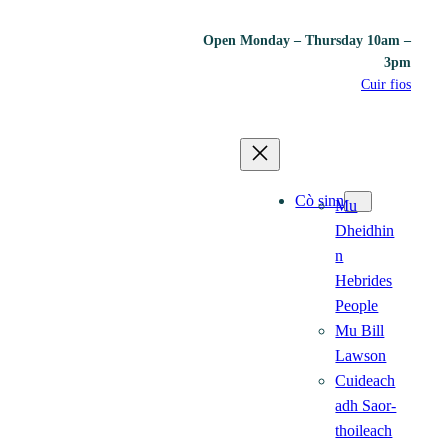
Open Monday – Thursday 10am –
3pm
Cuir fios
Cò sinn
Mu
Dheidhin
n
Hebrides
People
Mu Bill
Lawson
Cuideach
adh Saor-
thoileach