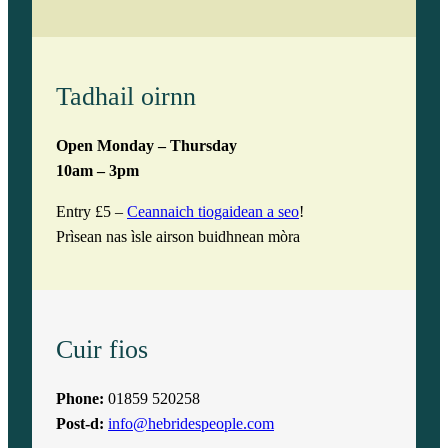
Tadhail oirnn
Open Monday – Thursday
10am – 3pm
Entry £5 –
Ceannaich tiogaidean a seo
!
Prìsean nas ìsle airson buidhnean mòra
Cuir fios
Phone:
01859 520258
Post-d:
info@hebridespeople.com