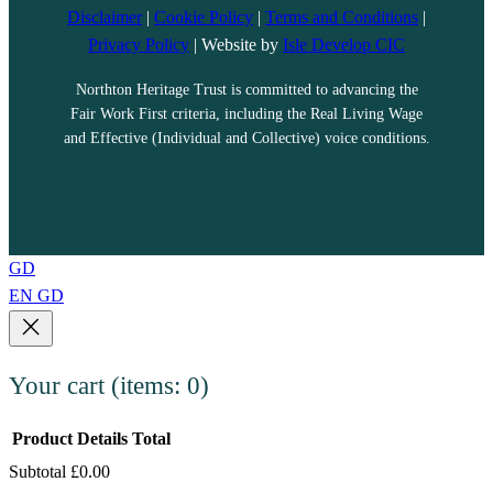
Disclaimer
|
Cookie Policy
|
Terms and Conditions
|
Privacy Policy
| Website by
Isle Develop CIC
Northton Heritage Trust is committed to advancing the
Fair Work First criteria, including the Real Living Wage
and Effective (Individual and Collective) voice conditions.
GD
EN
GD
Your cart
(items: 0)
Product
Details
Total
Subtotal
£0.00
Products