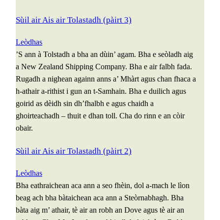
Sùil air Ais air Tolastadh (pàirt 3)
Leòdhas
’S ann à Tolstadh a bha an dùin’ agam. Bha e seòladh aig
a New Zealand Shipping Company. Bha e air falbh fada.
Rugadh a nighean againn anns a’ Mhàrt agus chan fhaca a
h-athair a-rithist i gun an t-Samhain. Bha e duilich agus
goirid as dèidh sin dh’fhalbh e agus chaidh a
ghoirteachadh – thuit e dhan toll. Cha do rinn e an còir
obair.
Sùil air Ais air Tolastadh (pàirt 2)
Leòdhas
Bha eathraichean aca ann a seo fhèin, dol a-mach le lìon
beag ach bha bàtaichean aca ann a Steòrnabhagh. Bha
bàta aig m’ athair, tè air an robh an Dove agus tè air an