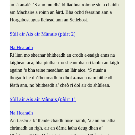
an là an-dè. ‘S ann mu dhà bhliadhna roimhe sin a chaidh
am Machaire a roinn an àird. Bha ochd fearainn ann a
Horgabost agus fichead ann an Seilebost.
Sùil air Ais air Mànais (pàirt 2)
Na Hearadh
Ri linn mo sheanar bhitheadh an crodh a-staigh anns na
taighean aca; bha piuthar mo sheanmhair ri taobh an taigh
againn ‘s bha teine meadhan an làir aice. ‘S nuair a
thogadh i e dh’fheumadh tu dhol a-mach nam bitheadh
fèath ann, no bhitheadh a’ cheò ri dol air do shùilean.
Sùil air Ais air Mànais (pàirt 1)
Na Hearadh
An t-astar a b’ fhaide chaidh mise riamh, ‘a ann an latha
chrùnadh an rìgh, air an dàrna latha deug dhan a’