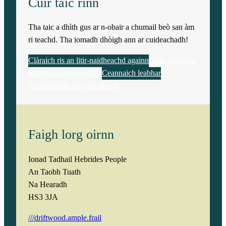
Cuir taic rinn
Tha taic a dhìth gus ar n-obair a chumail beò san àm
ri teachd. Tha iomadh dhòigh ann ar cuideachadh!
Clàraich ris an litir-naidheachd againn
Dèan tabhartas
Rannsaich an Stòr-dàta
Ceannaich leabhar
Cuideachadh Saor-thoileach
Faigh lorg oirnn
Ionad Tadhail Hebrides People
An Taobh Tuath
Na Hearadh
HS3 3JA
///driftwood.ample.frail