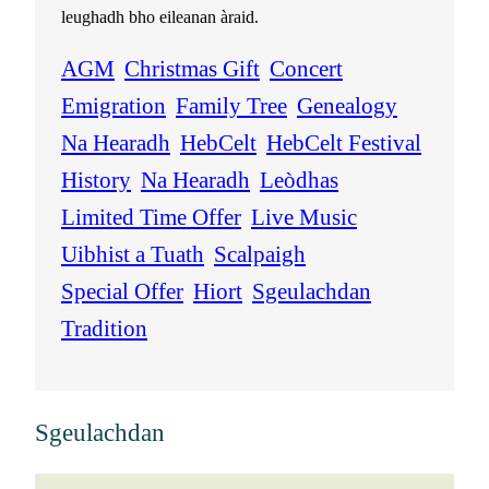
leughadh bho eileanan àraid.
AGM
Christmas Gift
Concert
Emigration
Family Tree
Genealogy
Na Hearadh
HebCelt
HebCelt Festival
History
Na Hearadh
Leòdhas
Limited Time Offer
Live Music
Uibhist a Tuath
Scalpaigh
Special Offer
Hiort
Sgeulachdan
Tradition
Sgeulachdan