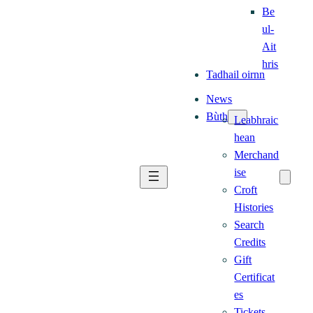
Be
ul-
Ait
hris
Tadhail oirnn
News
Bùth
Leabhraic
hean
Merchand
ise
Croft
Histories
Search
Credits
Gift
Certificat
es
Tickets